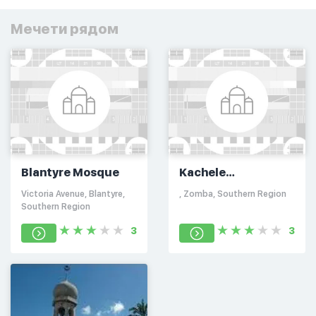
Мечети рядом
Blantyre Mosque
Kachele
Mpondabwino
Victoria Avenue, Blantyre,
, Zomba, Southern Region
Masjid
Southern Region
3
3