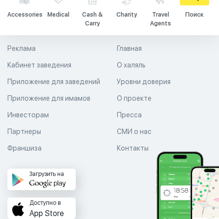
Accessories
Medical
Cash &
Charity
Travel
Поиск
Carry
Agents
Реклама
Главная
Кабинет заведения
О халяль
Приложение для заведений
Уровни доверия
Приложение для имамов
О проекте
Инвесторам
Пресса
Партнеры
СМИ о нас
Франшиза
Контакты
Загрузить на
Доступно в
App Store