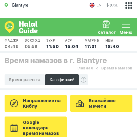
Blantyre
EN
$ (USD)
Каталог
Меню
ФАДЖР
ВОСХОД
ЗУХР
АСР
МАГРИБ
ИША
04:46
05:58
11:50
15:04
17:31
18:40
Время намазов в г. Blantyre
Главная
Время намазов
Время расчета
Направление на
Ближайшие
Киблу
мечети
Google
календарь
время намазов