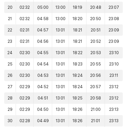
20
02:32
05:00
13:00
18:19
20:48
23:07
21
02:32
04:58
13:00
18:20
20:50
23:08
22
02:31
04:57
13:01
18:21
20:51
23:09
23
02:31
04:56
13:01
18:21
20:52
23:09
24
02:30
04:55
13:01
18:22
20:53
23:10
25
02:30
04:54
13:01
18:23
20:55
23:10
26
02:30
04:53
13:01
18:24
20:56
23:11
27
02:29
04:52
13:01
18:24
20:57
23:12
28
02:29
04:51
13:01
18:25
20:58
23:12
29
02:29
04:50
13:01
18:26
21:00
23:13
30
02:28
04:49
13:01
18:26
21:01
23:13