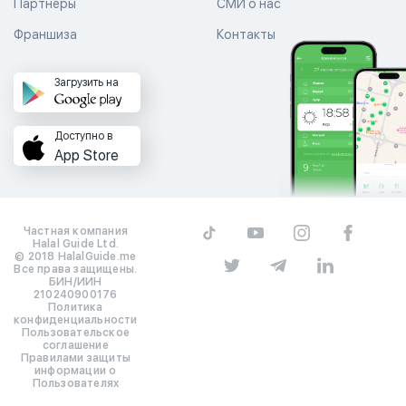
Партнеры
СМИ о нас
Франшиза
Контакты
Загрузить на
Доступно в
App Store
Частная компания
Halal Guide Ltd.
© 2018 HalalGuide.me
Все права защищены.
БИН/ИИН
210240900176
Политика
конфиденциальности
Пользовательское
соглашение
Правилами защиты
информации о
Пользователях