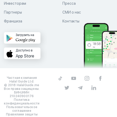
Инвесторам
Пресса
Партнеры
СМИ о нас
Франшиза
Контакты
Загрузить на
Доступно в
App Store
Частная компания
Halal Guide Ltd.
© 2018 HalalGuide.me
Все права защищены.
БИН/ИИН
210240900176
Политика
конфиденциальности
Пользовательское
соглашение
Правилами защиты