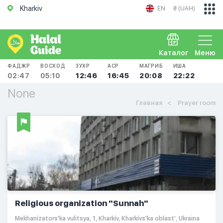
Kharkiv
EN
₴ (UAH)
Каталог
Меню
ФАДЖР
ВОСХОД
ЗУХР
АСР
МАГРИБ
ИША
02:47
05:10
12:46
16:45
20:08
22:22
None
Главная
Prayer room
Religious organization "Sunnah"
Mekhanízators'ka vulitsya, 1, Kharkív, Kharkívs'ka oblast', Ukraina