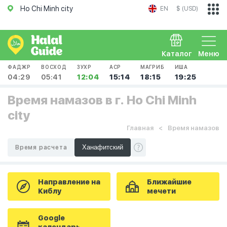
Ho Chi Minh city
EN
$ (USD)
Каталог
Меню
ФАДЖР
ВОСХОД
ЗУХР
АСР
МАГРИБ
ИША
04:29
05:41
12:04
15:14
18:15
19:25
Время намазов в г. Ho Chi Minh
city
Главная
Время намазов
Время расчета
Направление на
Ближайшие
Киблу
мечети
Google