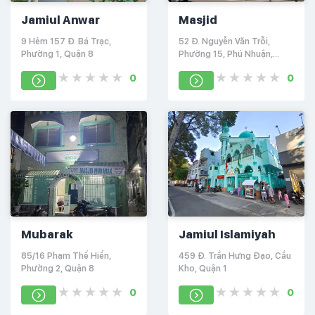
Jamiul Anwar
Masjid
9 Hẻm 157 Đ. Bá Trạc,
52 Đ. Nguyễn Văn Trỗi,
Phường 1, Quận 8
Phường 15, Phú Nhuận,
Thành phố
0
0
Mubarak
Jamiul Islamiyah
85/16 Phạm Thế Hiển,
459 Đ. Trần Hưng Đạo, Cầu
Phường 2, Quận 8
Kho, Quận 1
0
0