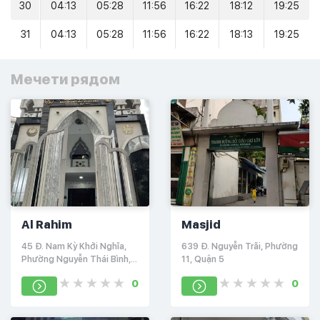
30
04:13
05:28
11:56
16:22
18:12
19:25
31
04:13
05:28
11:56
16:22
18:13
19:25
Мечети рядом
Al Rahim
Masjid
45 Đ. Nam Kỳ Khởi Nghĩa,
639 Đ. Nguyễn Trãi, Phường
Phường Nguyễn Thái Bình,
11, Quận 5
Quận 1
0
0