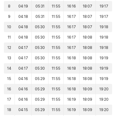
8
04:19
05:31
11:55
16:16
18:07
19:17
9
04:18
05:31
11:55
16:17
18:07
19:17
10
04:18
05:30
11:55
16:17
18:07
19:18
11
04:18
05:30
11:55
16:17
18:08
19:18
12
04:17
05:30
11:55
16:17
18:08
19:18
13
04:17
05:30
11:55
16:18
18:08
19:19
14
04:17
05:30
11:55
16:18
18:08
19:19
15
04:16
05:29
11:55
16:18
18:08
19:19
16
04:16
05:29
11:55
16:18
18:09
19:20
17
04:16
05:29
11:55
16:19
18:09
19:20
18
04:15
05:29
11:55
16:19
18:09
19:20