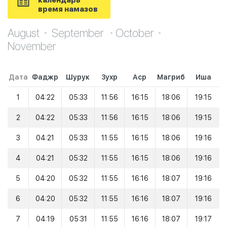
календарь
время намазов
August
September
October
November
Дата
Фаджр
Шурук
Зухр
Аср
Магриб
Иша
1
04:22
05:33
11:56
16:15
18:06
19:15
2
04:22
05:33
11:56
16:15
18:06
19:15
3
04:21
05:33
11:55
16:15
18:06
19:16
4
04:21
05:32
11:55
16:15
18:06
19:16
5
04:20
05:32
11:55
16:16
18:07
19:16
6
04:20
05:32
11:55
16:16
18:07
19:16
7
04:19
05:31
11:55
16:16
18:07
19:17