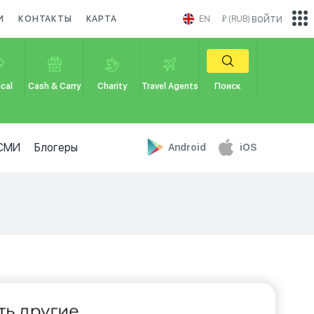
войти
И
КОНТАКТЫ
КАРТА
EN
₽ (RUB)
cal
Cash & Carry
Charity
Travel Agents
Поиск
СМИ
Блогеры
Android
iOS