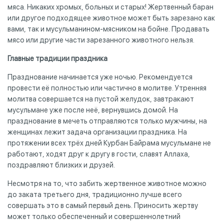
мяса. Никаких хромых, больных и старых! Жертвенный баран
или другое подходящее животное может быть зарезано как
вами, так и мусульманином-мясником на бойне. Продавать
мясо или другие части зарезанного животного нельзя.
Главные традиции праздника
Празднование начинается уже ночью. Рекомендуется
провести её полностью или частично в молитве. Утренняя
молитва совершается на пустой желудок, завтракают
мусульмане уже после неё, вернувшись домой. На
празднование в мечеть отправляются только мужчины, на
женщинах лежит задача организации праздника. На
протяжении всех трёх дней Курбан Байрама мусульмане не
работают, ходят друг к другу в гости, славят Аллаха,
поздравляют близких и друзей.
Несмотря на то, что забить жертвенное животное можно
до заката третьего дня, традиционно лучше всего
совершать это в самый первый день. Приносить жертву
может только обеспеченный и совершеннолетний