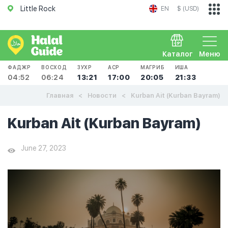
Little Rock
EN
$ (USD)
Каталог
Меню
ФАДЖР
ВОСХОД
ЗУХР
АСР
МАГРИБ
ИША
04:52
06:24
13:21
17:00
20:05
21:33
Главная
Новости
Kurban Ait (Kurban Bayram)
Kurban Ait (Kurban Bayram)
June 27, 2023