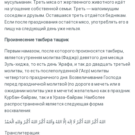
мусульманин. Треть мяса от жертвенного животного идёт
на угощение собственной семьи. Треть — малоимущим
соседям и друзьям. Оставшаяся треть отдаётся беднякам.
Если после празднования остаётся мясо, употреблять его в
пищу на следующий день уже нельзя.
Произнесение такбира ташрик
Первым намазом, после которого произносятся такбиры,
является утренняя молитва (Фаджр) девятого дня месяца
Зуль-хиджа, то есть день ‘Арафа, и так до двадцать третьей
молитвы, то есть послеполуденной (‘Аср) молитвы
четвертого праздничного дня. Возвеличивание Господа
перед праздничной молитвой (по дороге в мечеть или в
ожидании молитвы уже в мечети) желательно как в праздник
Курбан-байрам, так и в Ураза-байрам. Наиболее
распространенной является следующая форма
восхваления:
اللهُ أَكْبَرُ اللهُ أَكْبَرُ لَا إلَهَ إلَّا اللهُ وَاَللهُ أَكْبَرُ اللهُ أَكْبَرُ وَللهِ الْحَمْدُ
Транслитерация: