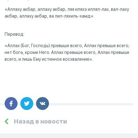
«Аллаху акбар, аллаху акбар, ляя иляхэ иллял-лах, вал-лаху
акбар, аллаху акбар, ва лил-ляхиль-хамд».
Перевод:
«Аллах (Бог, Господь) превыше всего, Аллах превыше всего;
нет бога, кроме Него. Аллах превыше всего, Аллах превыше
всего, и лишь Ему истинное восхваление».
Назад в новости