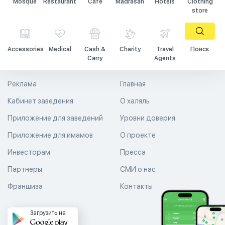
Mosque
Restaurant
Cafe
Madrasah
Hotels
Clothing
store
Accessories
Medical
Cash &
Charity
Travel
Поиск
Carry
Agents
Реклама
Главная
Кабинет заведения
О халяль
Приложение для заведений
Уровни доверия
Приложение для имамов
О проекте
Инвесторам
Пресса
Партнеры
СМИ о нас
Франшиза
Контакты
Загрузить на