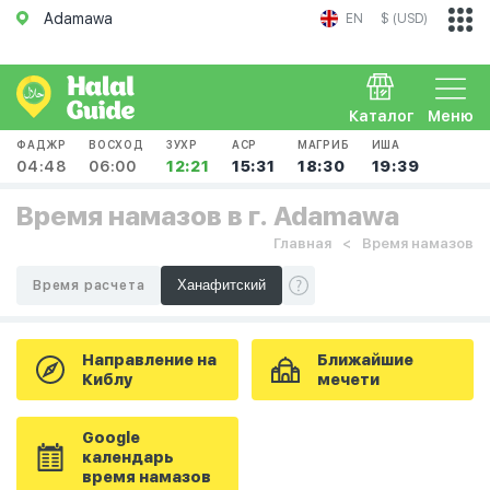
Adamawa
EN
$ (USD)
Каталог
Меню
ФАДЖР
ВОСХОД
ЗУХР
АСР
МАГРИБ
ИША
04:48
06:00
12:21
15:31
18:30
19:39
Время намазов в г. Adamawa
Главная
Время намазов
Время расчета
Направление на
Ближайшие
Киблу
мечети
Google
календарь
время намазов