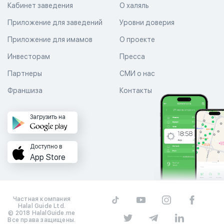
Кабинет заведения
О халяль
Приложение для заведений
Уровни доверия
Приложение для имамов
О проекте
Инвесторам
Пресса
Партнеры
СМИ о нас
Франшиза
Контакты
Загрузить на
Доступно в
App Store
Частная компания
Halal Guide Ltd.
© 2018 HalalGuide.me
Все права защищены.