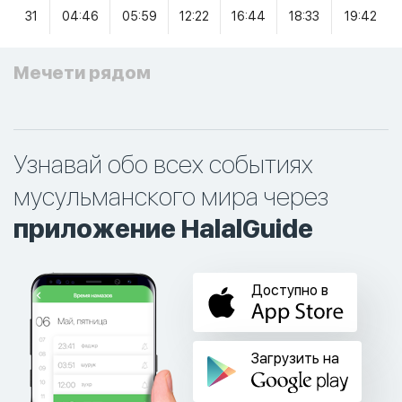
31
04:46
05:59
12:22
16:44
18:33
19:42
Мечети рядом
Узнавай обо всех событиях
мусульманского мира через
приложение HalalGuide
Доступно в
Загрузить на