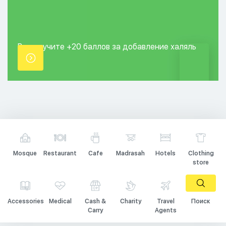
Вы получите +20
баллов за добавление
халяль
точки.
Mosque
Restaurant
Cafe
Madrasah
Hotels
Clothing
store
Accessories
Medical
Cash &
Charity
Travel
Поиск
Carry
Agents