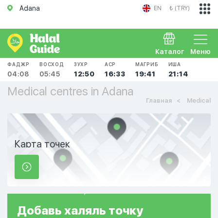
Adana
EN
₺ (TRY)
Каталог
Меню
ФАДЖР
ВОСХОД
ЗУХР
АСР
МАГРИБ
ИША
04:08
05:45
12:50
16:33
19:41
21:14
Medical centres in Adana
Главная
Medical
Карта точек
Добавь
халяль
точку