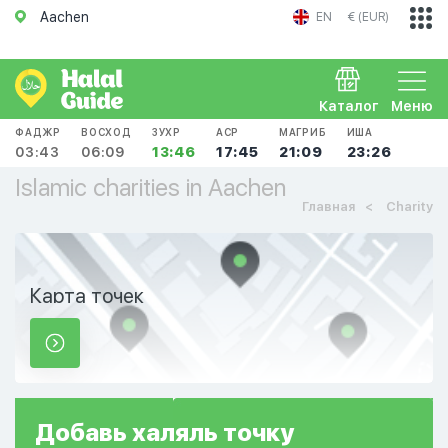
Aachen
EN
€ (EUR)
Каталог
Меню
ФАДЖР
ВОСХОД
ЗУХР
АСР
МАГРИБ
ИША
03:43
06:09
13:46
17:45
21:09
23:26
Islamic charities in Aachen
Главная
Charity
Карта точек
Добавь
халяль
точку