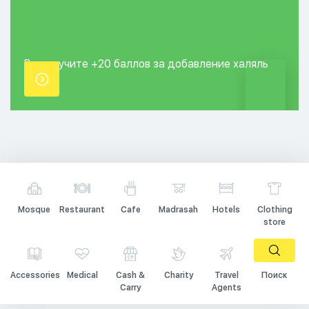
Вы получите +20
баллов за добавление
халяль
точки.
Mosque
Restaurant
Cafe
Madrasah
Hotels
Clothing
store
Accessories
Medical
Cash &
Charity
Travel
Поиск
Carry
Agents