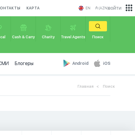
войти
КОНТАКТЫ
КАРТА
EN
₼ (AZN)
cal
Cash & Carry
Charity
Travel Agents
Поиск
СМИ
Блогеры
Android
iOS
Главная
Поиск