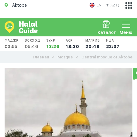
Aktobe
EN
₸ (KZT)
Каталог
Меню
ФАДЖР
ВОСХОД
ЗУХР
АСР
МАГРИБ
ИША
03:55
05:46
13:26
18:30
20:48
22:37
Главная
Mosque
Central mosque of Aktobe