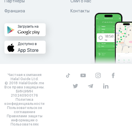
Партнеры
СМИ о нас
Франшиза
Контакты
Загрузить на
Доступно в
App Store
Частная компания
Halal Guide Ltd.
© 2018 HalalGuide.me
Все права защищены.
БИН/ИИН
210240900176
Политика
конфиденциальности
Пользовательское
соглашение
Правилами защиты
информации о
Пользователях