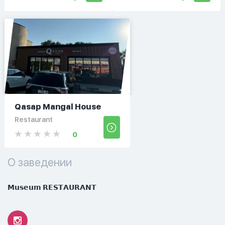
Qasap Mangal House
Restaurant
0
О заведении
𝗠𝘂𝘀𝗲𝘂𝗺 𝗥𝗘𝗦𝗧𝗔𝗨𝗥𝗔𝗡𝗧