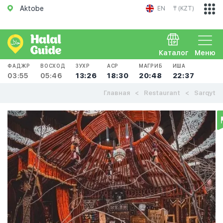
Aktobe
EN
₸ (KZT)
Каталог
Меню
ФАДЖР
ВОСХОД
ЗУХР
АСР
МАГРИБ
ИША
03:55
05:46
13:26
18:30
20:48
22:37
Главная
Restaurant
Sarqyt