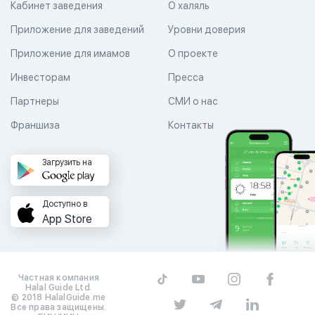
Кабинет заведения
О халяль
Приложение для заведений
Уровни доверия
Приложение для имамов
О проекте
Инвесторам
Пресса
Партнеры
СМИ о нас
Франшиза
Контакты
Загрузить на
Доступно в
App Store
Частная компания
Halal Guide Ltd.
© 2018 HalalGuide.me
Все права защищены.