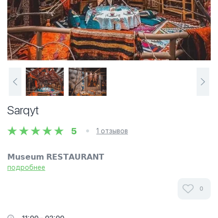
Sarqyt
5
1 отзывов
𝗠𝘂𝘀𝗲𝘂𝗺 𝗥𝗘𝗦𝗧𝗔𝗨𝗥𝗔𝗡𝗧
подробнее
0