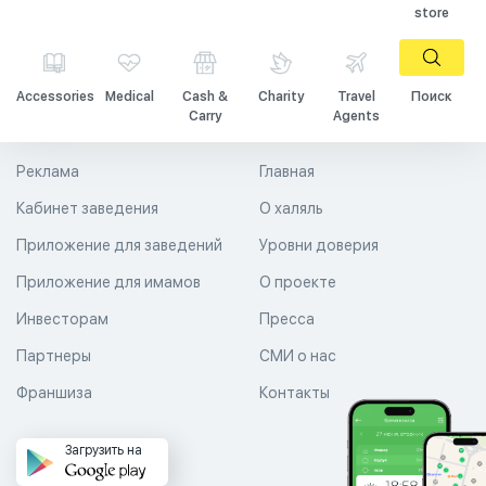
store
Accessories
Medical
Cash &
Charity
Travel
Поиск
Carry
Agents
Реклама
Главная
Кабинет заведения
О халяль
Приложение для заведений
Уровни доверия
Приложение для имамов
О проекте
Инвесторам
Пресса
Партнеры
СМИ о нас
Франшиза
Контакты
Загрузить на