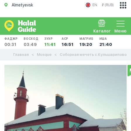
Almetyevsk
EN
₽ (RUB)
Каталог
Меню
ФАДЖР
ВОСХОД
ЗУХР
АСР
МАГРИБ
ИША
00:31
03:49
11:41
16:51
19:20
21:40
Главная
Mosque
Соборная мечеть с.Кульшарипово