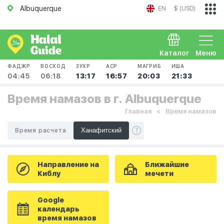
Albuquerque
EN
$ (USD)
Каталог
Меню
ФАДЖР
ВОСХОД
ЗУХР
АСР
МАГРИБ
ИША
04:45
06:18
13:17
16:57
20:03
21:33
Время намазов в г. Albuquerque
Главная
Время намазов
Время расчета
Направление на
Ближайшие
Киблу
мечети
Google
календарь
время намазов