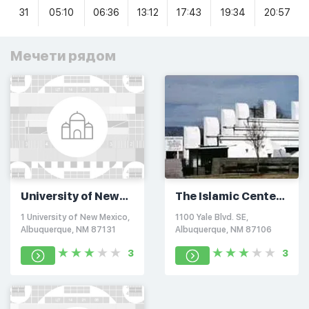
31
05:10
06:36
13:12
17:43
19:34
20:57
Мечети рядом
University of New
The Islamic Center
Mexico MSA
of New Mexico
1 University of New Mexico,
1100 Yale Blvd. SE,
Musallah
Albuquerque, NM 87131
Albuquerque, NM 87106
3
3