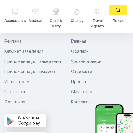
Accessories
Medical
Cash &
Charity
Travel
Поиск
Carry
Agents
Реклама
Главная
Кабинет заведения
О халяль
Приложение для заведений
Уровни доверия
Приложение для имамов
О проекте
Инвесторам
Пресса
Партнеры
СМИ о нас
Франшиза
Контакты
Загрузить на