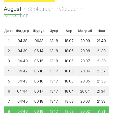
August
September
October
November
Дата
Фаджр
Шурук
Зухр
Аср
Магриб
Иша
1
04:38
06:13
13:18
18:07
20:09
21:40
2
04:39
06:14
13:18
18:06
20:08
21:39
3
04:40
06:15
13:18
18:06
20:07
21:38
4
04:42
06:16
13:17
18:05
20:06
21:37
5
04:43
06:16
13:17
18:05
20:05
21:35
6
04:44
06:17
13:17
18:04
20:04
21:34
7
04:45
06:18
13:17
18:03
20:03
21:33
8
04:46
06:19
13:17
18:03
20:02
21:31