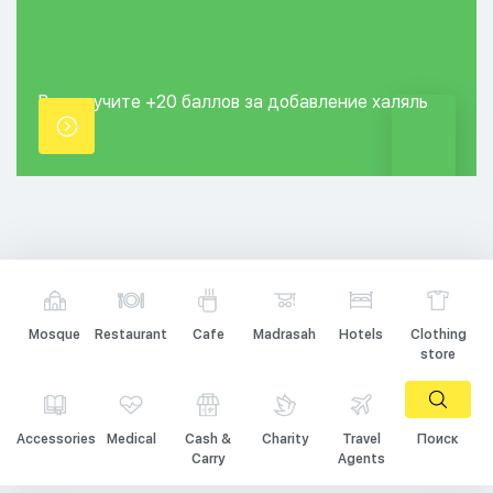
Вы получите +20
баллов за добавление
халяль
точки.
Mosque
Restaurant
Cafe
Madrasah
Hotels
Clothing
store
Accessories
Medical
Cash &
Charity
Travel
Поиск
Carry
Agents