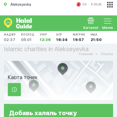
Alekseyevka
EN
₽ (RUB)
Каталог
Меню
ФАДЖР
ВОСХОД
ЗУХР
АСР
МАГРИБ
ИША
02:37
05:01
12:36
16:34
19:57
21:50
Islamic charities in Alekseyevka
Главная
Charity
Карта точек
Добавь
халяль
точку