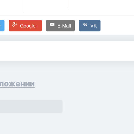
r
Google+
E-Mail
VK
ложении