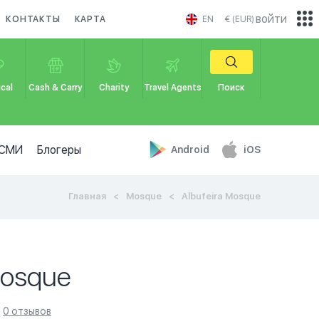
войти
КОНТАКТЫ
КАРТА
EN
€ (EUR)
cal
Cash & Carry
Charity
Travel Agents
Поиск
СМИ
Блогеры
Android
iOS
Главная
Mosque
Albufeira Mosque
Mosque
0 отзывов