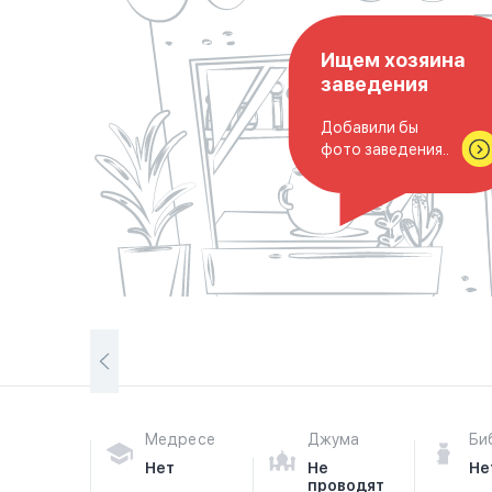
Ищем хозяина
заведения
Добавили бы
фото заведения..
Медресе
Джума
Би
Нет
Не
Не
проводят