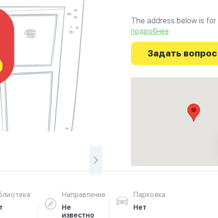
The address below is for 
the basement of flats exa
подробнее
McDonalds in Albufeira. T
clean masjid. There is als
Задать вопрос
taking the Albufeira touri
opposite McDonalds.
блиотека
Направление
Парковка
т
Не
Нет
известно