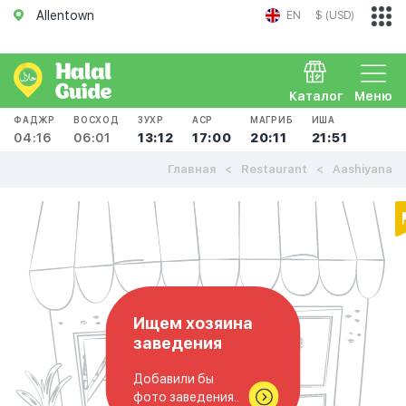
Allentown
EN
$ (USD)
Каталог
Меню
ФАДЖР
ВОСХОД
ЗУХР
АСР
МАГРИБ
ИША
04:16
06:01
13:12
17:00
20:11
21:51
Главная
Restaurant
Aashiyana
Ищем хозяина
заведения
Добавили бы
фото заведения..