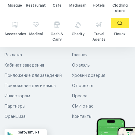
Mosque
Restaurant
Cafe
Madrasah
Hotels
Clothing
store
Accessories
Medical
Cash &
Charity
Travel
Поиск
Carry
Agents
Реклама
Главная
Кабинет заведения
О халяль
Приложение для заведений
Уровни доверия
Приложение для имамов
О проекте
Инвесторам
Пресса
Партнеры
СМИ о нас
Франшиза
Контакты
Загрузить на