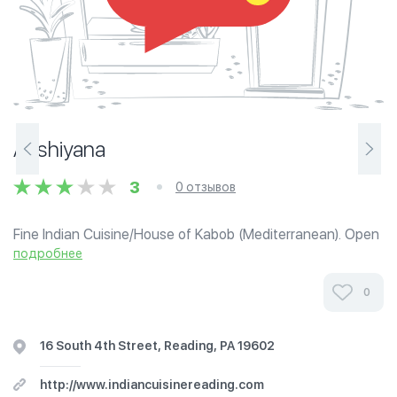
Aashiyana
3
0 отзывов
Fine Indian Cuisine/House of Kabob (Mediterranean). Open
from 11 am to 2:30 pm for lunch buffet/a la carte. Open
подробнее
from 5 pm to 9:30 pm for dinner.
0
16 South 4th Street, Reading, PA 19602
http://www.indiancuisinereading.com