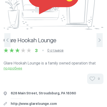
Glare Hookah Lounge
3
0 отзывов
Glare Hookah Lounge is a family owned operation that
serves premium hookahs and delightful halal food.
подробнее
0
628 Main Street, Stroudsburg, PA 18360
http://www.glarelounge.com