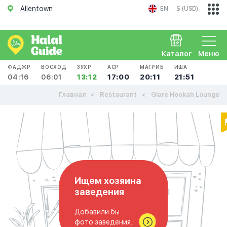
Allentown
EN
$ (USD)
Каталог
Меню
ФАДЖР
ВОСХОД
ЗУХР
АСР
МАГРИБ
ИША
04:16
06:01
13:12
17:00
20:11
21:51
Главная
Restaurant
Glare Hookah Lounge
Ищем хозяина
заведения
Добавили бы
фото заведения..