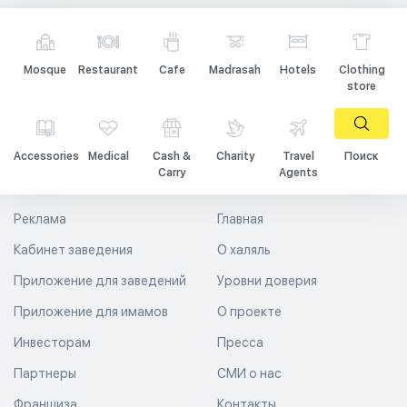
Mosque
Restaurant
Cafe
Madrasah
Hotels
Clothing
store
Accessories
Medical
Cash &
Charity
Travel
Поиск
Carry
Agents
Реклама
Главная
Кабинет заведения
О халяль
Приложение для заведений
Уровни доверия
Приложение для имамов
О проекте
Инвесторам
Пресса
Партнеры
СМИ о нас
Франшиза
Контакты