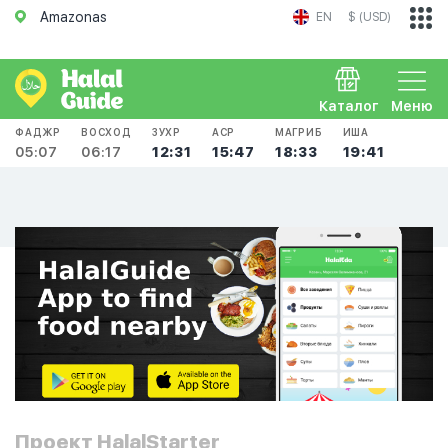
Amazonas
EN
$ (USD)
Каталог
Меню
ФАДЖР
ВОСХОД
ЗУХР
АСР
МАГРИБ
ИША
05:07
06:17
12:31
15:47
18:33
19:41
Проект HalalStarter