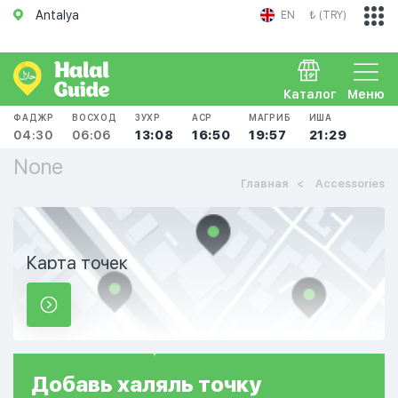
Antalya
EN
₺ (TRY)
Каталог
Меню
ФАДЖР
ВОСХОД
ЗУХР
АСР
МАГРИБ
ИША
04:30
06:06
13:08
16:50
19:57
21:29
None
Главная
Accessories
Карта точек
Добавь
халяль
точку