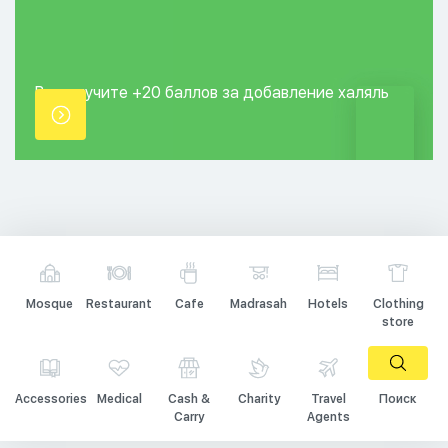
Вы получите +20
баллов за добавление
халяль
точки.
Mosque
Restaurant
Cafe
Madrasah
Hotels
Clothing
store
Accessories
Medical
Cash &
Charity
Travel
Поиск
Carry
Agents