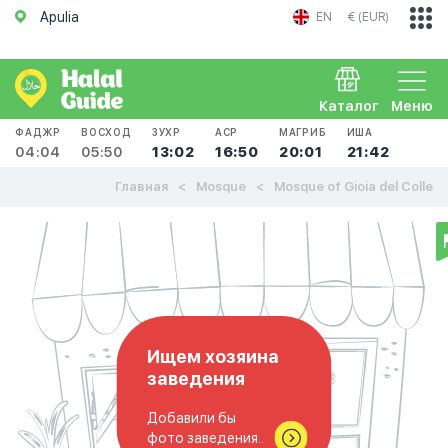
Apulia
EN
€ (EUR)
Каталог
Меню
ФАДЖР
ВОСХОД
ЗУХР
АСР
МАГРИБ
ИША
04:04
05:50
13:02
16:50
20:01
21:42
Главная
Mosque
Mosque of Gioia del Colle
Ищем хозяина
заведения
Добавили бы
фото заведения..