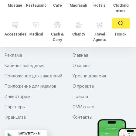
Mosque
Restaurant
Cafe
Madrasah
Hotels
Clothing
store
Accessories
Medical
Cash &
Charity
Travel
Поиск
Carry
Agents
Реклама
Главная
Кабинет заведения
О халяль
Приложение для заведений
Уровни доверия
Приложение для имамов
О проекте
Инвесторам
Пресса
Партнеры
СМИ о нас
Франшиза
Контакты
Загрузить на