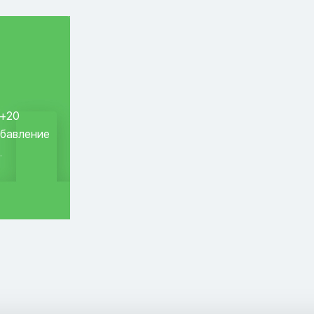
 +20
обавление
.