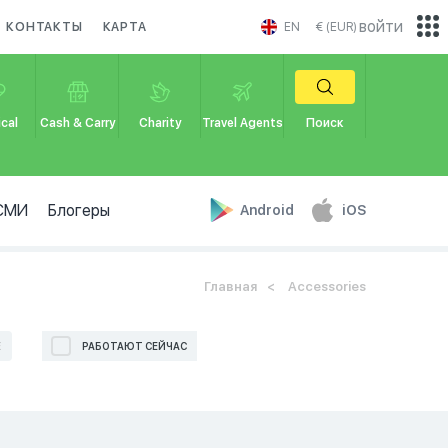
войти
КОНТАКТЫ
КАРТА
EN
€ (EUR)
cal
Cash & Carry
Charity
Travel Agents
Поиск
СМИ
Блогеры
Android
iOS
Главная
Accessories
Е
РАБОТАЮТ СЕЙЧАС