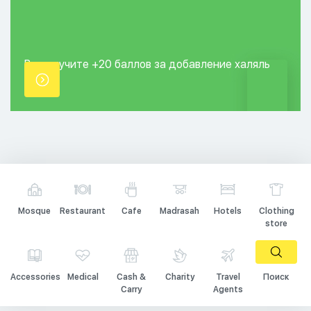
Вы получите +20
баллов за добавление
халяль
точки.
Mosque
Restaurant
Cafe
Madrasah
Hotels
Clothing
store
Accessories
Medical
Cash &
Charity
Travel
Поиск
Carry
Agents