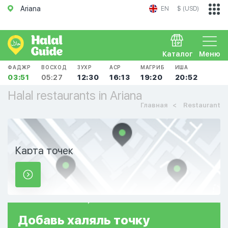
Ariana
EN
$ (USD)
Каталог
Меню
ФАДЖР
ВОСХОД
ЗУХР
АСР
МАГРИБ
ИША
03:51
05:27
12:30
16:13
19:20
20:52
Halal restaurants in Ariana
Главная
Restaurant
Карта точек
Добавь
халяль
точку