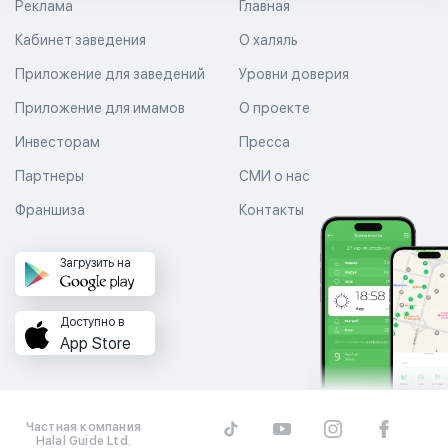
Реклама
Главная
Кабинет заведения
О халяль
Приложение для заведений
Уровни доверия
Приложение для имамов
О проекте
Инвесторам
Пресса
Партнеры
СМИ о нас
Франшиза
Контакты
Загрузить на
Доступно в
App Store
Частная компания
Halal Guide Ltd.