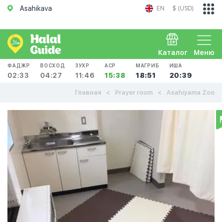
Asahikava
EN
$ (USD)
Каталог
Меню
ФАДЖР
ВОСХОД
ЗУХР
АСР
МАГРИБ
ИША
02:33
04:27
11:46
15:38
18:51
20:39
Главная
Prayer room
Asahiyama Zoo