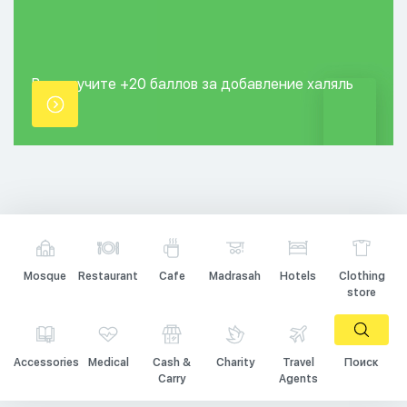
Вы получите +20
баллов за добавление
халяль
точки.
Mosque
Restaurant
Cafe
Madrasah
Hotels
Clothing
store
Accessories
Medical
Cash &
Charity
Travel
Поиск
Carry
Agents