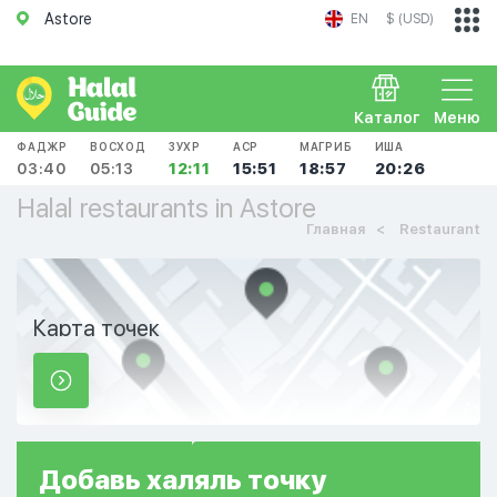
Astore
EN
$ (USD)
Каталог
Меню
ФАДЖР
ВОСХОД
ЗУХР
АСР
МАГРИБ
ИША
03:40
05:13
12:11
15:51
18:57
20:26
Halal restaurants in Astore
Главная
Restaurant
Карта точек
Добавь
халяль
точку