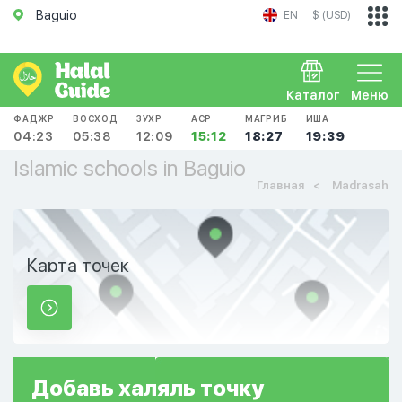
Baguio
EN
$ (USD)
Каталог
Меню
ФАДЖР
ВОСХОД
ЗУХР
АСР
МАГРИБ
ИША
04:23
05:38
12:09
15:12
18:27
19:39
Islamic schools in Baguio
Главная
Madrasah
Карта точек
Добавь
халяль
точку