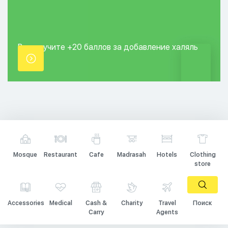
Вы получите +20
баллов за добавление
халяль
точки.
Mosque
Restaurant
Cafe
Madrasah
Hotels
Clothing
store
Accessories
Medical
Cash &
Charity
Travel
Поиск
Carry
Agents