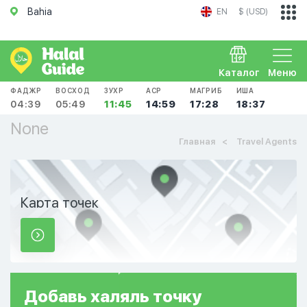
Bahia
EN
$ (USD)
Каталог
Меню
ФАДЖР
ВОСХОД
ЗУХР
АСР
МАГРИБ
ИША
04:39
05:49
11:45
14:59
17:28
18:37
None
Главная
Travel Agents
Карта точек
Добавь
халяль
точку