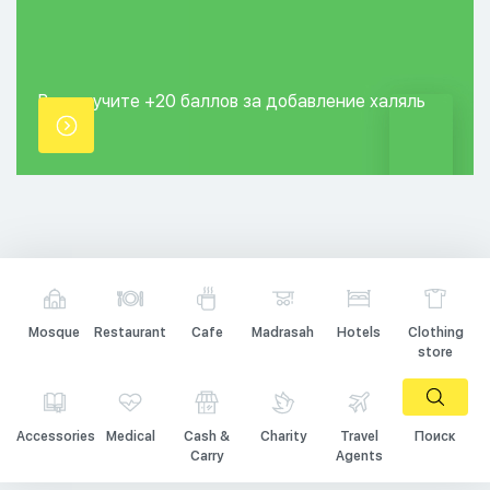
Вы получите +20
баллов за добавление
халяль
точки.
Mosque
Restaurant
Cafe
Madrasah
Hotels
Clothing
store
Accessories
Medical
Cash &
Charity
Travel
Поиск
Carry
Agents