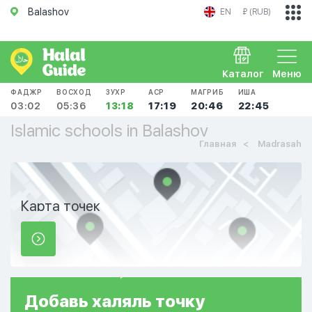
Balashov
EN
₽ (RUB)
Каталог
Меню
ФАДЖР
ВОСХОД
ЗУХР
АСР
МАГРИБ
ИША
03:02
05:36
13:18
17:19
20:46
22:45
Islamic schools in Balashov
Главная
Madrasah
Карта точек
Добавь
халяль
точку