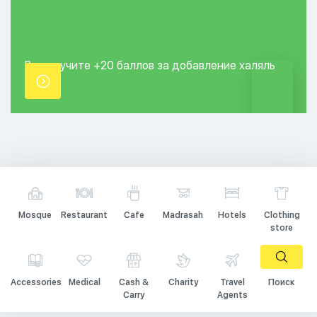
Вы получите +20
баллов за добавление
халяль
точки.
Mosque
Restaurant
Cafe
Madrasah
Hotels
Clothing
store
Accessories
Medical
Cash &
Charity
Travel
Поиск
Carry
Agents