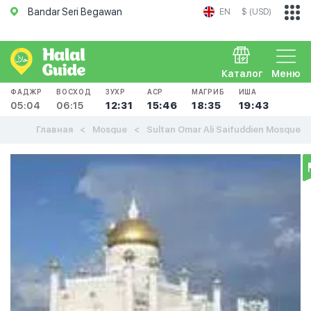
Bandar Seri Begawan
EN
$ (USD)
Каталог
Меню
ФАДЖР
ВОСХОД
ЗУХР
АСР
МАГРИБ
ИША
05:04
06:15
12:31
15:46
18:35
19:43
Главная
Mosque
Sultan Omar Ali Saifuddien Mosque