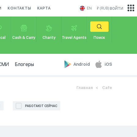
войти
И
КОНТАКТЫ
КАРТА
EN
₽ (RUB)
cal
Cash & Carry
Charity
Travel Agents
Поиск
СМИ
Блогеры
Android
iOS
Главная
Cafe
Е
РАБОТАЮТ СЕЙЧАС