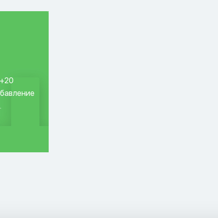
 +20
обавление
.