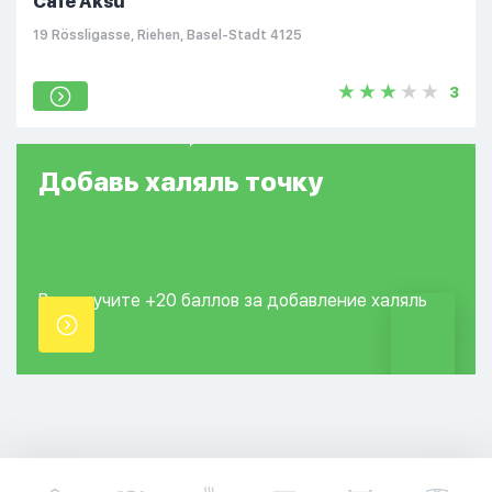
Café Aksu
19 Rössligasse, Riehen, Basel-Stadt 4125
3
Добавь
халяль
точку
Вы получите +20
баллов за добавление
халяль
точки.