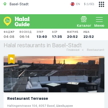
Basel-Stadt
EN
$ (USD)
Каталог
Меню
ФАДЖР
ВОСХОД
ЗУХР
АСР
МАГРИБ
ИША
04:08
06:14
13:40
17:35
20:52
22:52
Halal restaurants in Basel-Stadt
Главная
Restaurant
Restaurant Terrasse
Haltingerstrasse 104, 4057 Basel, Швейцария