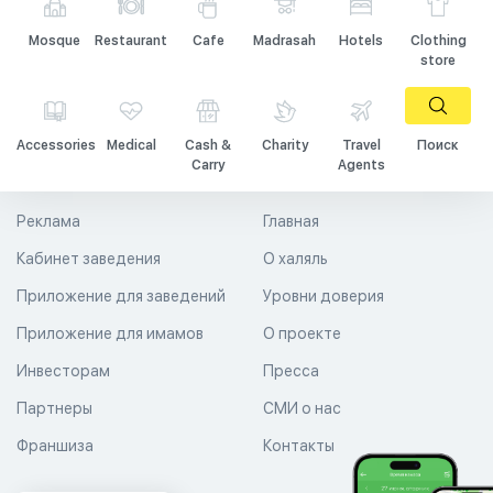
Mosque
Restaurant
Cafe
Madrasah
Hotels
Clothing
store
Accessories
Medical
Cash &
Charity
Travel
Поиск
Carry
Agents
Реклама
Главная
Кабинет заведения
О халяль
Приложение для заведений
Уровни доверия
Приложение для имамов
О проекте
Инвесторам
Пресса
Партнеры
СМИ о нас
Франшиза
Контакты