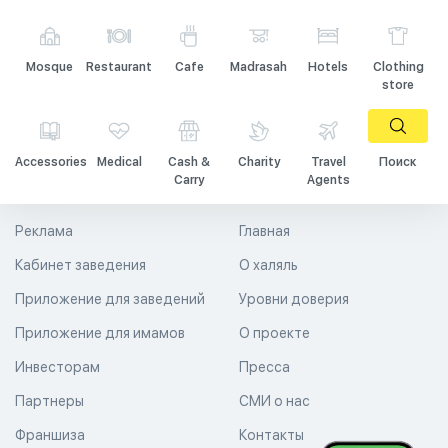
Mosque
Restaurant
Cafe
Madrasah
Hotels
Clothing
store
Accessories
Medical
Cash &
Charity
Travel
Поиск
Carry
Agents
Реклама
Главная
Кабинет заведения
О халяль
Приложение для заведений
Уровни доверия
Приложение для имамов
О проекте
Инвесторам
Пресса
Партнеры
СМИ о нас
Франшиза
Контакты