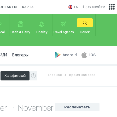
войти
ОНТАКТЫ
КАРТА
EN
$ (USD)
cal
Cash & Carry
Charity
Travel Agents
Поиск
СМИ
Блогеры
Android
iOS
Главная
Время намазов
ber
November
Распечатать