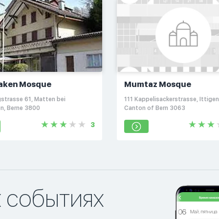
laken Mosque
Mumtaz Mosque
strasse 61, Matten bei
111 Kappelisackerstrasse, Ittigen
en, Berne 3800
Canton of Bern 3063
3
х событиях