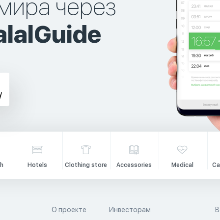
мира через
lalGuide
h
Hotels
Clothing store
Accessories
Medical
Ca
О проекте
Инвесторам
В