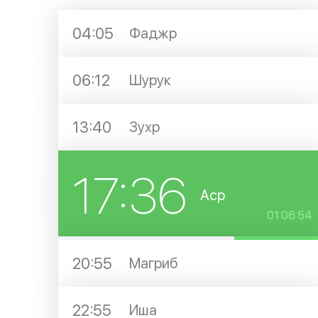
04:05
Фаджр
06:12
Шурук
13:40
Зухр
17:36
Аср
01:06:53
20:55
Магриб
22:55
Иша