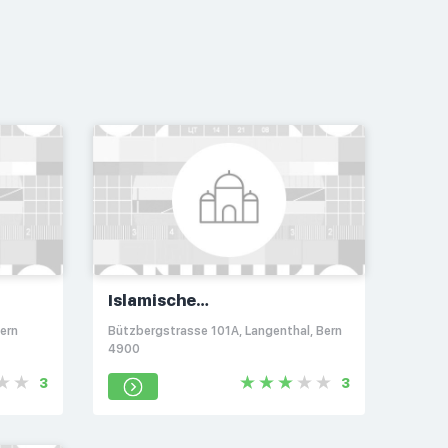
Islamische
Glaubensgemeinschaft
ern
Bützbergstrasse 101A, Langenthal, Bern
4900
3
3