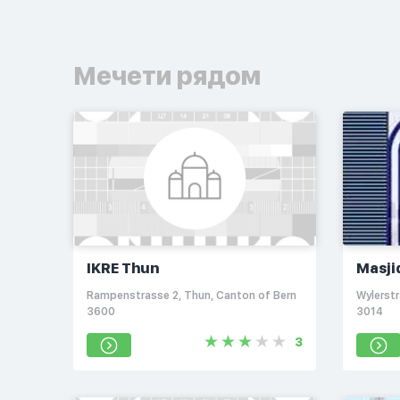
Мечети рядом
IKRE Thun
Masji
Rampenstrasse 2, Thun, Canton of Bern
Wylerstr
3600
3014
3