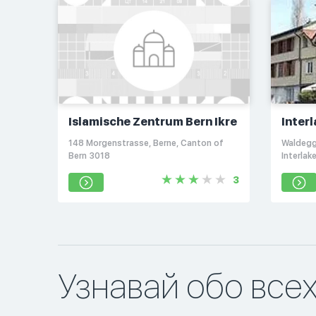
Islamische Zentrum Bern Ikre
Inter
148 Morgenstrasse, Berne, Canton of
Waldegg
Bern 3018
Interlak
3
Узнавай обо все