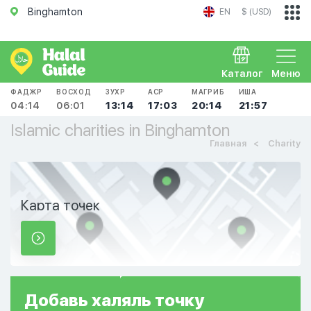
Binghamton
EN
$ (USD)
Каталог
Меню
ФАДЖР
ВОСХОД
ЗУХР
АСР
МАГРИБ
ИША
04:14
06:01
13:14
17:03
20:14
21:57
Islamic charities in Binghamton
Главная
Charity
Карта точек
Добавь
халяль
точку