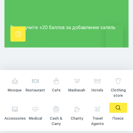
Вы получите +20
баллов за добавление
халяль
точки.
Mosque
Restaurant
Cafe
Madrasah
Hotels
Clothing
store
Accessories
Medical
Cash &
Charity
Travel
Поиск
Carry
Agents