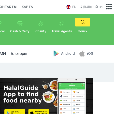
войти
ОНТАКТЫ
КАРТА
EN
₽ (RUB)
cal
Cash & Carry
Charity
Travel Agents
Поиск
МИ
Блогеры
Android
iOS