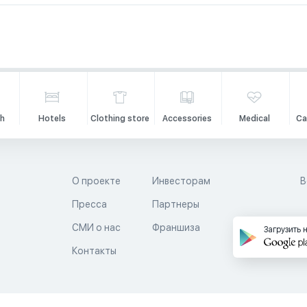
h
Hotels
Clothing store
Accessories
Medical
Ca
О проекте
Инвесторам
В
Пресса
Партнеры
й
СМИ о нас
Франшиза
Загрузить 
Контакты