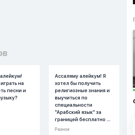
ов
алейкум!
Ассаляму алейкум! Я
играть на
хотел бы получить
еть песни и
религиозные знания и
музыку?
выучиться по
специальности
"Арабский язык" за
границей бесплатно на
гранте и со
Разное
стипендией сам я из