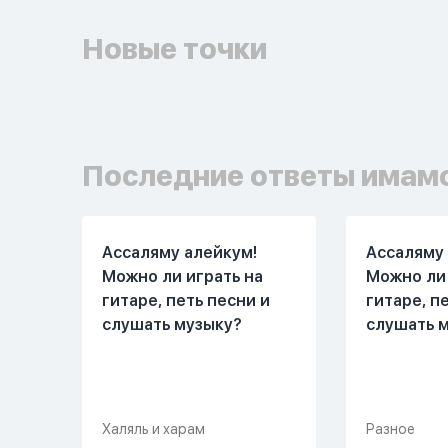
Новые точки
Последние ответы имам
Ассаляму алейкум!
Ассаляму 
Можно ли играть на
Можно ли 
гитаре, петь песни и
гитаре, п
слушать музыку?
слушать 
Халяль и харам
Разное