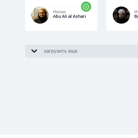
Имам
И
Abu Ali al Ashari
B
загрузить еще