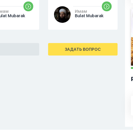
Казахстана. Можете
мам
Имам
посоветовать учебные
ulat Mubarak
Bulat Mubarak
заведения?
ЗАДАТЬ ВОПРОС