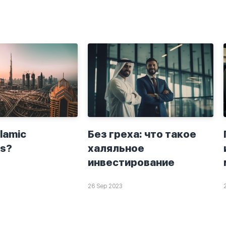
slamic
Без греха: что такое
s?
халяльное
инвестирование
26 Sep 2023