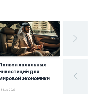
Польза халяльных
Исламские финан
инвестиций для
поисках устойчи
мировой экономики
в мире инвестиц
26 Sep 2023
25 Sep 2023