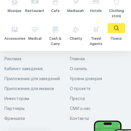
Mosque
Restaurant
Cafe
Madrasah
Hotels
Clothing
store
Accessories
Medical
Cash &
Charity
Travel
Поиск
Carry
Agents
Реклама
Главная
Кабинет заведения
О халяль
Приложение для заведений
Уровни доверия
Приложение для имамов
О проекте
Инвесторам
Пресса
Партнеры
СМИ о нас
Франшиза
Контакты