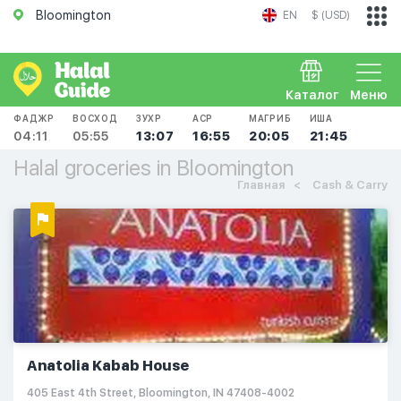
Bloomington
EN
$ (USD)
Каталог
Меню
ФАДЖР
ВОСХОД
ЗУХР
АСР
МАГРИБ
ИША
04:11
05:55
13:07
16:55
20:05
21:45
Halal groceries in Bloomington
Главная
Cash & Carry
Anatolia Kabab House
405 East 4th Street, Bloomington, IN 47408-4002