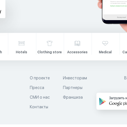
h
Hotels
Clothing store
Accessories
Medical
Ca
О проекте
Инвесторам
В
Пресса
Партнеры
й
СМИ о нас
Франшиза
Загрузить 
Контакты