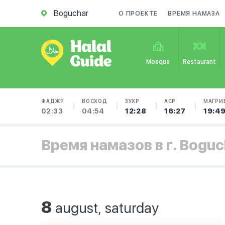
Boguchar
О ПРОЕКТЕ
ВРЕМЯ НАМАЗА
Mosque
Restaurant
ФАДЖР
ВОСХОД
ЗУХР
АСР
МАГРИ
02:33
04:54
12:28
16:27
19:4
Время намазов в г. Boguc
8
august, saturday