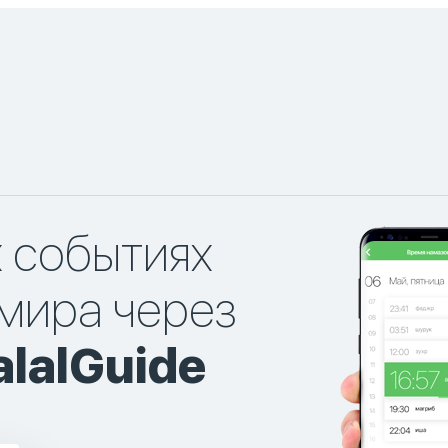
х событиях
мира через
lalGuide