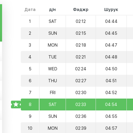
Дата
д/н
Фаджр
Шурук
1
SAT
02:12
04:44
2
SUN
02:15
04:45
3
MON
02:18
04:47
4
TUE
02:21
04:48
5
WED
02:24
04:50
6
THU
02:27
04:51
7
FRI
02:30
04:52
TODAY
8
SAT
02:33
04:54
9
SUN
02:36
04:55
10
MON
02:39
04:57