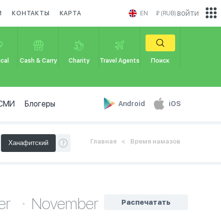
войти
И
КОНТАКТЫ
КАРТА
EN
₽ (RUB)
cal
Cash & Carry
Charity
Travel Agents
Поиск
СМИ
Блогеры
Android
iOS
Главная
Время намазов
er
November
Распечатать