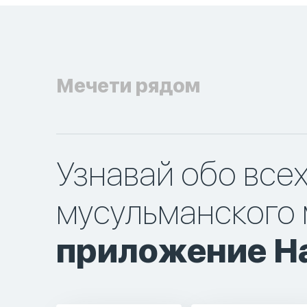
Мечети рядом
Узнавай обо все
мусульманского 
приложение Ha