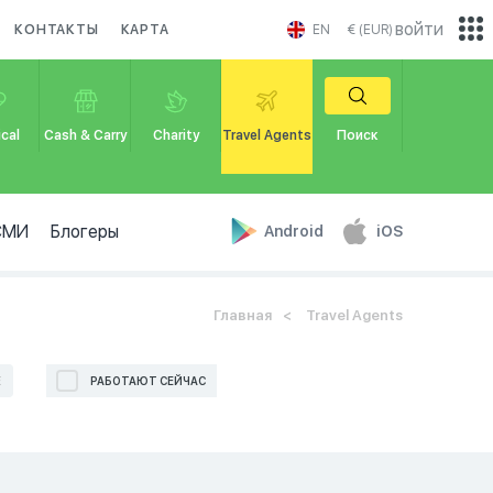
войти
КОНТАКТЫ
КАРТА
EN
€ (EUR)
cal
Cash & Carry
Charity
Travel Agents
Поиск
СМИ
Блогеры
Android
iOS
Главная
Travel Agents
Е
РАБОТАЮТ СЕЙЧАС