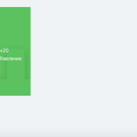
 +20
обавление
.