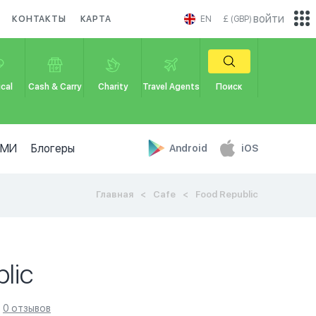
войти
КОНТАКТЫ
КАРТА
EN
£ (GBP)
cal
Cash & Carry
Charity
Travel Agents
Поиск
СМИ
Блогеры
Android
iOS
Главная
Cafe
Food Republic
lic
0 отзывов