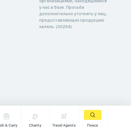
организациями, находящимися
у нас в базе. Просьба
дополнительно уточнять у лиц,
предоставляющих продукцию
халяль. (30254)
sh & Carry
Charity
Travel Agents
Поиск