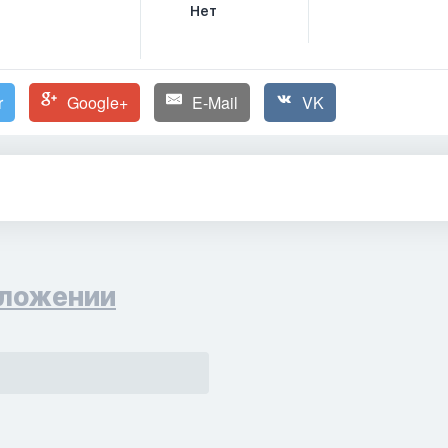
Нет
r
Google+
E-Mail
VK
ложении