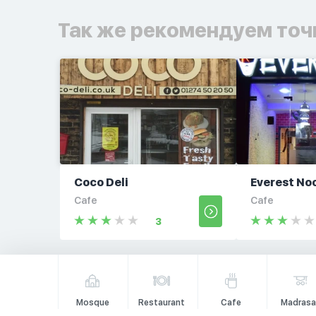
Так же рекомендуем точ
Coco Deli
Everest No
Cafe
Cafe
3
Mosque
Restaurant
Cafe
Madrasa