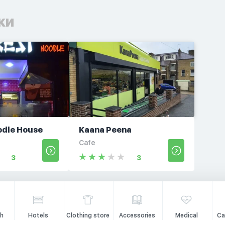
ки
odle House
Kaana Peena
Cafe
3
3
h
Hotels
Clothing store
Accessories
Medical
Ca