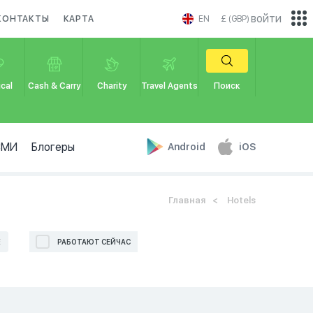
войти
КОНТАКТЫ
КАРТА
EN
£ (GBP)
cal
Cash & Carry
Charity
Travel Agents
Поиск
СМИ
Блогеры
Android
iOS
Главная
Hotels
Е
РАБОТАЮТ СЕЙЧАС