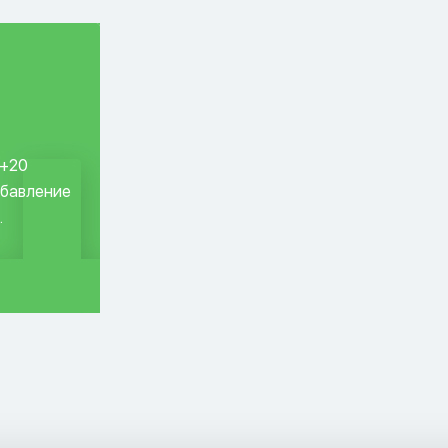
 +20
обавление
.