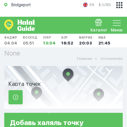
Bridgeport
EN
$ (USD)
Каталог
Меню
ФАДЖР
ВОСХОД
ЗУХР
АСР
МАГРИБ
ИША
04:04
05:51
13:04
16:52
20:03
21:45
None
Главная
Accessories
Карта точек
Добавь
халяль
точку