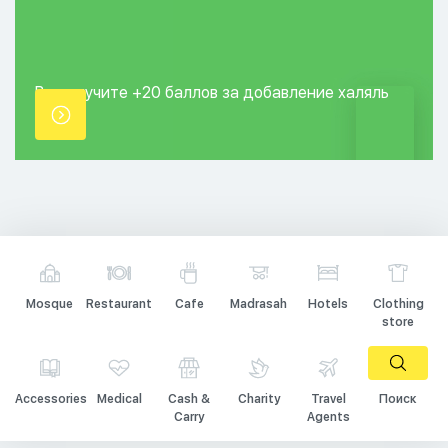
Вы получите +20
баллов за добавление
халяль
точки.
Mosque
Restaurant
Cafe
Madrasah
Hotels
Clothing
store
Accessories
Medical
Cash &
Charity
Travel
Поиск
Carry
Agents