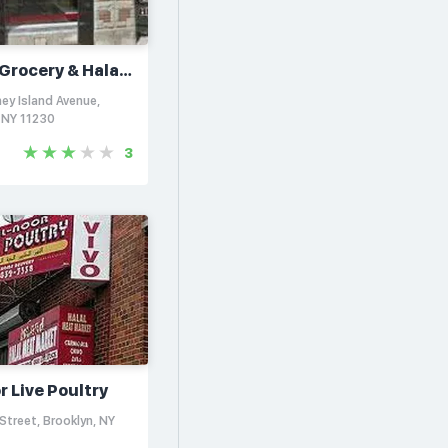
Grocery & Halal
ey Island Avenue,
, NY 11230
3
r Live Poultry
Street, Brooklyn, NY