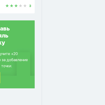
3
авь
яль
ку
лучите +20
в за добавление
 точки.