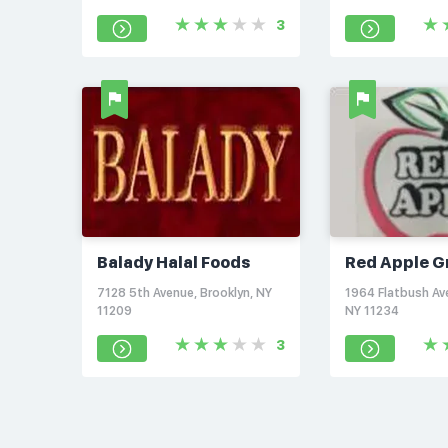
3
Balady Halal Foods
Red Apple G
7128 5th Avenue, Brooklyn, NY
1964 Flatbush Ave
11209
NY 11234
3