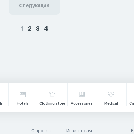
Следующая
1
2
3
4
h
Hotels
Clothing store
Accessories
Medical
Ca
О проекте
Инвесторам
В