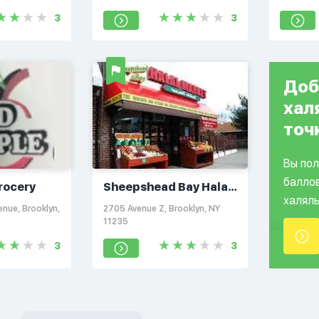
3
3
Доб
хал
точ
Вы по
балло
rocery
Sheepshead Bay Halal
халяль
Market
nue, Brooklyn,
2705 Avenue Z, Brooklyn, NY
11235
3
3