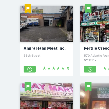
Amira Halal Meat Inc.
Fertile Cres
59th Street
570 Atlantic Aven
NY 11217
5