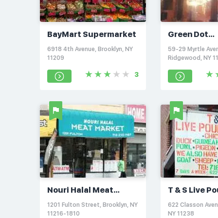
BayMart Supermarket
Green Dot
Marketplac
6918 4th Avenue, Brooklyn, NY
59-29 Myrtle Ave
11209
Ridgewood, NY 1
3
Nouri Halal Meat
T & S Live Po
Market
1201 Fulton Street, Brooklyn, NY
622 Classon Aven
11216-1810
NY 11238