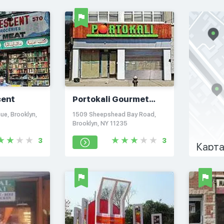
cent
Portokali Gourmet
Market
ue, Brooklyn,
1509 Sheepshead Bay Road,
Brooklyn, NY 11235
3
3
Карта