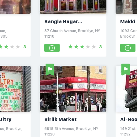
Bangla Nagar
Makki 
e
Supermarket
Meat
nue,
87 Church Avenue, Brooklyn, NY
1093 Con
1385
11218
Brooklyn
3
3
ultry
Birlik Market
Al-Noo
ue, Brooklyn,
5919 8th Avenue, Brooklyn, NY
149 21st 
11220
11232