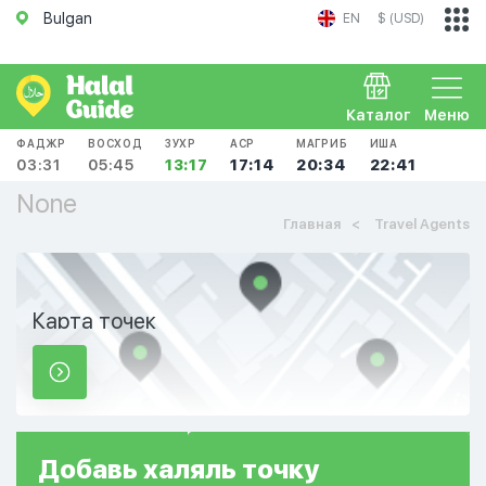
Bulgan
EN
$ (USD)
Каталог
Меню
ФАДЖР
ВОСХОД
ЗУХР
АСР
МАГРИБ
ИША
03:31
05:45
13:17
17:14
20:34
22:41
None
Главная
Travel Agents
Карта точек
Добавь
халяль
точку