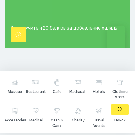
Вы получите +20
баллов за добавление
халяль
точки.
Mosque
Restaurant
Cafe
Madrasah
Hotels
Clothing
store
Accessories
Medical
Cash &
Charity
Travel
Поиск
Carry
Agents