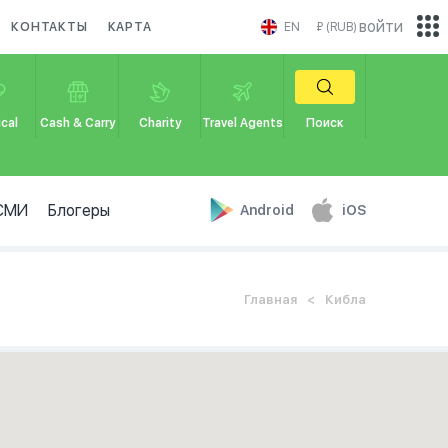
войти
КОНТАКТЫ
КАРТА
EN
₽ (RUB)
cal
Cash & Carry
Charity
Travel Agents
Поиск
СМИ
Блогеры
Android
iOS
Главная
Кибла