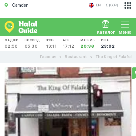
Camden
EN
£ (GBP)
Каталог
Меню
ФАДЖР
ВОСХОД
ЗУХР
АСР
МАГРИБ
ИША
02:56
05:30
13:11
17:12
20:38
23:02
Главная
Restaurant
The King of Falafel