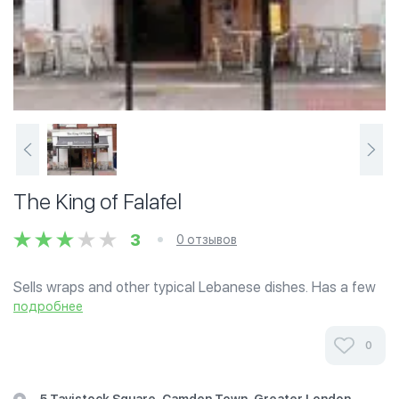
The King of Falafel
3
0 отзывов
Sells wraps and other typical Lebanese dishes. Has a few
small tables, but mainly a takeaway/cafe.
подробнее
0