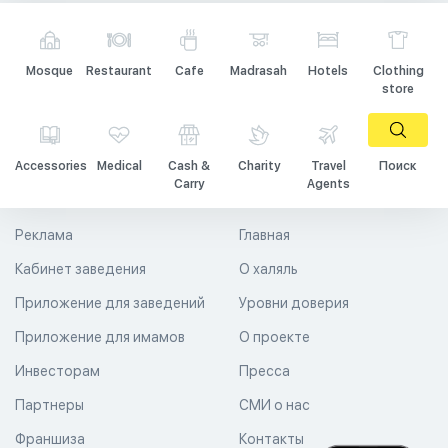
Mosque
Restaurant
Cafe
Madrasah
Hotels
Clothing
store
Accessories
Medical
Cash &
Charity
Travel
Поиск
Carry
Agents
Реклама
Главная
Кабинет заведения
О халяль
Приложение для заведений
Уровни доверия
Приложение для имамов
О проекте
Инвесторам
Пресса
Партнеры
СМИ о нас
Франшиза
Контакты