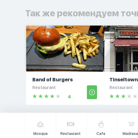
Так же рекомендуем точ
Band of Burgers
Tinseltown
Restaurant
Restaurant
4
Mosque
Restaurant
Cafe
Madrasa