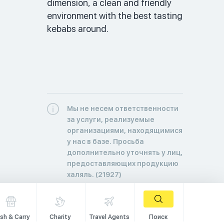
dimension, a clean and friendly 
environment with the best tasting 
kebabs around. 
Мы не несем ответственности
за услуги, реализуемые
организациями, находящимися
у нас в базе. Просьба
дополнительно уточнять у лиц,
предоставляющих продукцию
халяль. (21927)
sh & Carry
Charity
Travel Agents
Поиск