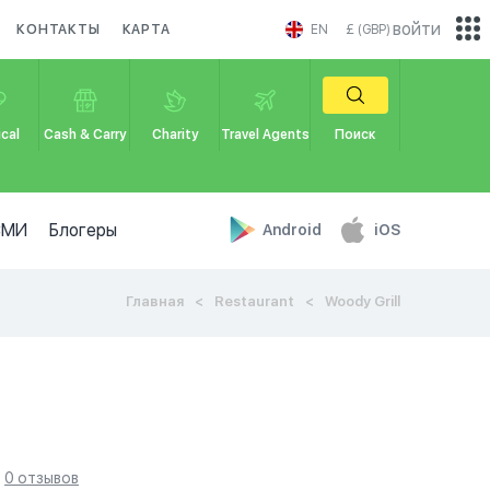
войти
КОНТАКТЫ
КАРТА
EN
£ (GBP)
cal
Cash & Carry
Charity
Travel Agents
Поиск
СМИ
Блогеры
Android
iOS
Главная
Restaurant
Woody Grill
0 отзывов