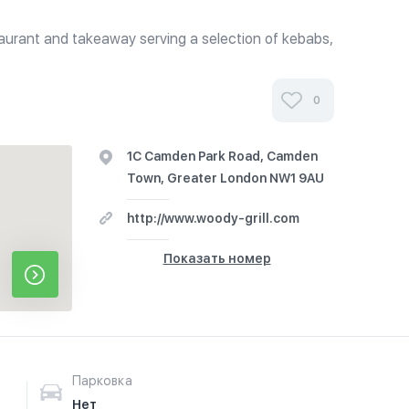
staurant and takeaway serving a selection of kebabs,
od in a different dimension, a clean and friendly
t tasting kebabs around.
0
1C Camden Park Road, Camden
Town, Greater London NW1 9AU
http://www.woody-grill.com
Показать номер
Парковка
Нет