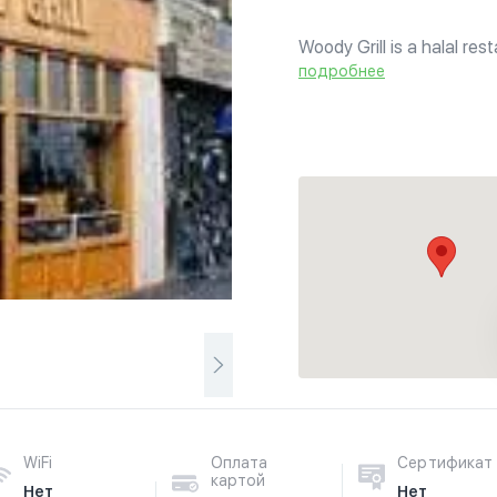
Woody Grill is a halal re
meze and burgers. Fast Fo
подробнее
environment with the bes
WiFi
Оплата
Сертификат
картой
Нет
Нет