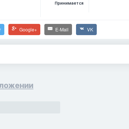
Принимается
r
Google+
E-Mail
VK
ложении