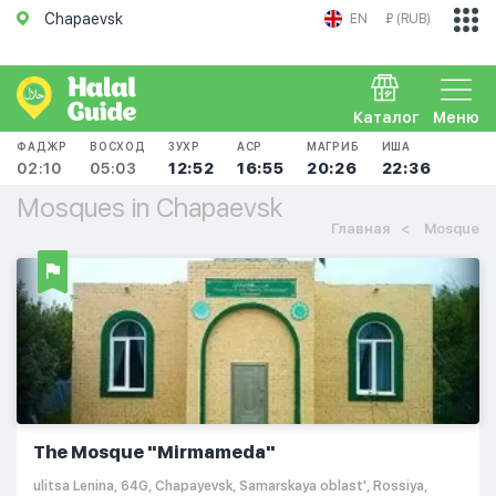
Chapaevsk
EN
₽ (RUB)
Каталог
Меню
ФАДЖР
ВОСХОД
ЗУХР
АСР
МАГРИБ
ИША
02:10
05:03
12:52
16:55
20:26
22:36
Mosques in Chapaevsk
Главная
Mosque
The Mosque "Mirmameda"
ulitsa Lenina, 64G, Chapayevsk, Samarskaya oblast', Rossiya,