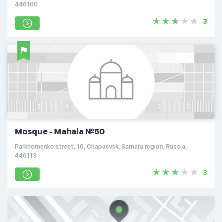
446100
3
Mosque - Mahala №50
Parkhomenko street, 10, Chapaevsk, Samara region, Russia,
446113
3