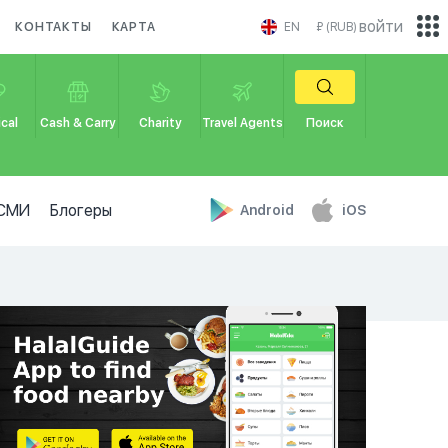
войти
КОНТАКТЫ
КАРТА
EN
₽ (RUB)
cal
Cash & Carry
Charity
Travel Agents
Поиск
СМИ
Блогеры
Android
iOS