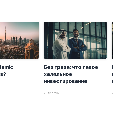
slamic
Без греха: что такое
s?
халяльное
инвестирование
26 Sep 2023