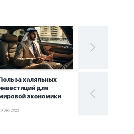
Польза халяльных
Исламские финан
инвестиций для
поисках устойчи
мировой экономики
в мире инвестиц
26 Sep 2023
25 Sep 2023