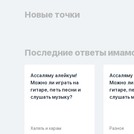
Новые точки
Последние ответы имам
Ассаляму алейкум!
Ассаляму 
Можно ли играть на
Можно ли 
гитаре, петь песни и
гитаре, п
слушать музыку?
слушать 
Халяль и харам
Разное