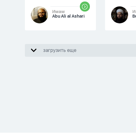
Имам
И
Abu Ali al Ashari
B
загрузить еще