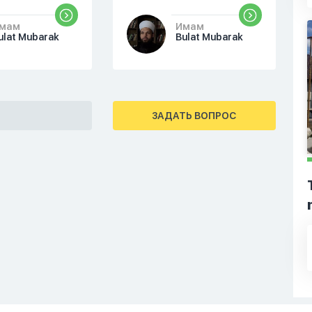
Казахстана. Можете
мам
Имам
посоветовать учебные
ulat Mubarak
Bulat Mubarak
заведения?
ЗАДАТЬ ВОПРОС