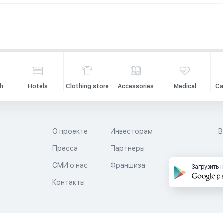
h
Hotels
Clothing store
Accessories
Medical
Ca
О проекте
Инвесторам
В
Пресса
Партнеры
й
СМИ о нас
Франшиза
Загрузить 
Контакты