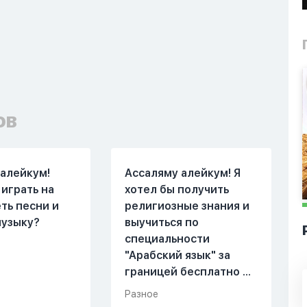
ов
алейкум!
Ассаляму алейкум! Я
играть на
хотел бы получить
еть песни и
религиозные знания и
музыку?
выучиться по
специальности
"Арабский язык" за
границей бесплатно на
гранте и со
Разное
стипендией сам я из