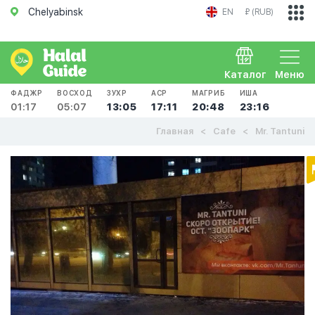
Chelyabinsk
EN
₽ (RUB)
Каталог
Меню
ФАДЖР
ВОСХОД
ЗУХР
АСР
МАГРИБ
ИША
01:17
05:07
13:05
17:11
20:48
23:16
Главная
Cafe
Mr. Tantuni