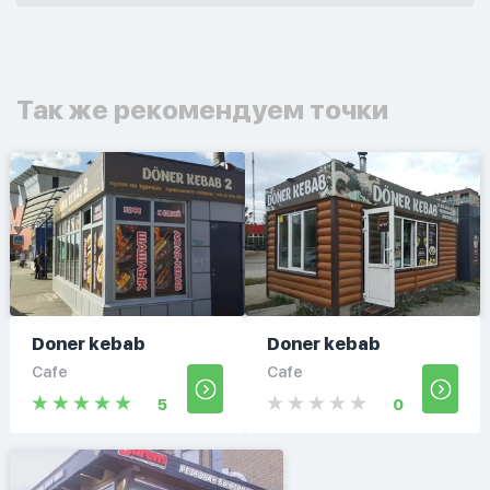
Так же рекомендуем точки
Doner kebab
Doner kebab
Cafe
Cafe
5
0