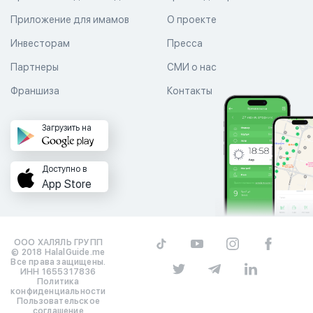
Приложение для имамов
О проекте
Инвесторам
Пресса
Партнеры
СМИ о нас
Франшиза
Контакты
Загрузить на
Доступно в
App Store
ООО ХАЛЯЛЬ ГРУПП
© 2018 HalalGuide.me
Все права защищены.
ИНН 1655317836
Политика
конфиденциальности
Пользовательское
соглашение