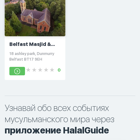
Belfast Masjid &
Iqraa School
18 ashley park, Dunmurry
Belfast BT17 9EH
0
Узнавай обо всех событиях
мусульманского мира через
приложение HalalGuide