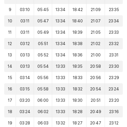
9
03:10
05:45
13:34
18:42
21:09
23:35
10
03:11
05:47
13:34
18:40
21:07
23:34
11
03:11
05:49
13:34
18:39
21:05
23:33
12
03:12
05:51
13:34
18:38
21:02
23:32
13
03:13
05:52
13:34
18:36
21:00
23:31
14
03:13
05:54
13:33
18:35
20:58
23:30
15
03:14
05:56
13:33
18:33
20:56
23:29
16
03:15
05:58
13:33
18:32
20:54
23:24
17
03:20
06:00
13:33
18:30
20:51
23:20
18
03:24
06:02
13:33
18:28
20:49
23:16
19
03:28
06:03
13:32
18:27
20:47
23:12