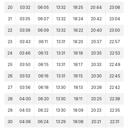
20
03:32
06:05
13:32
18:25
20:44
23:08
21
03:35
06:07
13:32
18:24
20:42
23:04
22
03:39
06:09
13:32
18:22
20:40
23:00
23
03:43
06:11
13:31
18:20
20:37
22:57
24
03:46
06:13
13:31
18:18
20:35
22:53
25
03:50
06:15
13:31
18:17
20:33
22:49
26
03:53
06:16
13:31
18:15
20:30
22:45
27
03:56
06:18
13:30
18:13
20:28
22:42
28
04:00
06:20
13:30
18:11
20:25
22:38
29
04:03
06:22
13:30
18:09
20:23
22:35
30
04:06
06:24
13:29
18:08
20:21
22:31