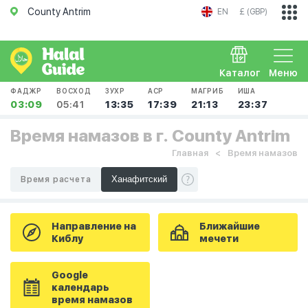
County Antrim
EN
£ (GBP)
Каталог
Меню
ФАДЖР
ВОСХОД
ЗУХР
АСР
МАГРИБ
ИША
03:09
05:41
13:35
17:39
21:13
23:37
Время намазов в г. County Antrim
Главная
Время намазов
Время расчета
Направление на
Ближайшие
Киблу
мечети
Google
календарь
время намазов